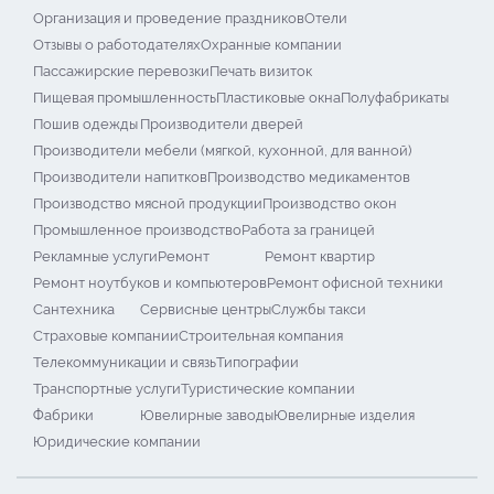
Организация и проведение праздников
Отели
Отзывы о работодателях
Охранные компании
Пассажирские перевозки
Печать визиток
Пищевая промышленность
Пластиковые окна
Полуфабрикаты
Пошив одежды
Производители дверей
Производители мебели (мягкой, кухонной, для ванной)
Производители напитков
Производство медикаментов
Производство мясной продукции
Производство окон
Промышленное производство
Работа за границей
Рекламные услуги
Ремонт
Ремонт квартир
Ремонт ноутбуков и компьютеров
Ремонт офисной техники
Сантехника
Сервисные центры
Службы такси
Страховые компании
Строительная компания
Телекоммуникации и связь
Типографии
Транспортные услуги
Туристические компании
Фабрики
Ювелирные заводы
Ювелирные изделия
Юридические компании