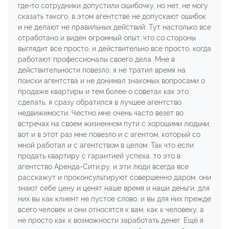
где-то сотрудники допустили ошибочку, но нет, не могу
сказать такого, в этом агентстве не допускают ошибок
и не делают не правильных действий. Тут настолько все
отработано и виден огромный опыт, что со стороны
выглядит все просто, и действительно все просто, когда
работают профессионалы своего дела. Мне в
действительности повезло, я не тратил время на
поиски агентства и не донимал знакомых вопросами о
продаже квартиры и тем более о советах как это
сделать, я сразу обратился в лучшее агентство
недвижимости. Честно мне очень часто везет во
встречах на своем жизненном пути с хорошими людьми,
вот и в этот раз мне повезло и с агентом, который со
мной работал и с агентством в целом. Так что если
продать квартиру с гарантией успеха, то это в
агентство Аренда-Сити.ру, и эти люди всегда все
расскажут и проконсультируют совершенно даром, они
знают себе цену и ценят наше время и наши деньги, для
них вы как клиент не пустое слово, и вы для них прежде
всего человек и они относятся к вам, как к человеку, а
не просто как к возможности заработать денег. Ещё я