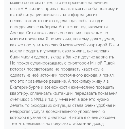
можно советовать тех, кто не проверен на личном
опыте? В жизни я привык полагаться на себя, поэтому и
в этой ситуации опираясь на информацию их
нескольких источников сделал для себя вывод и
определился с выбором. Агентство недвижимости
Аренда-Сити показалось мне весьма надежным по
многим причинам. Я не москвич, поэтому долго думал,
как же поступить со своей московской квартирой. Были
мысли продать и улучшить свои жилищные условия,
были мысли сделать вклад в банке и другие варианты.
Но проконсультировавшись с риэлтором М..ной П..вой,
которая посоветовала не продавать квартиру, а
сделать из неё источник постоянного дохода, я понял,
что это правильное решение. А поскольку живу я в
Екатеринбурге и возможности ежемесячно посещать
квартиру, оплачивать квитанции, передавать показания
счётчиков в МФЦ, и т.д. у меня нет, а все это нужно
делать, то выходом из ситуации стала очень удобная и
недорогая услуга доверительного управления, о
которой я узнал от риэлтора. В итоге я очень доволен,
тем, что ежемесячно получаю стабильный доход,