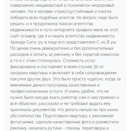
совершенно неадекватный и психически нездоровый
человек. Но я человек стрессоустойчивый и смогла
победить всех подобных агентов. Но вопрос надо было
решать, и я продолжила поиски агентства
недвижимости и пути интернета привели меня на этот
сайт отзывов, где я и нашла агентство недвижимости
Аренда-Сити. ру в лице его представителя С..ко В..ра.
По ценам очень демократично и без дополнительных
расходов и оплаты за рекламу и без скрытой комиссии,
а то я с этим столкнулась. Стоимость услуг
фиксирована и составляет в моём случае 3% от
продажи квартиры и включает в себя сопровождение
покупки других двух. Это было просто чудесно, когда за
вменяемые деньги получаешь качественные и
профессиональные услуги. И очень удобно, что не
нужно было никуда ехать риелтор сам к нам приехал и
всё объяснил, рассказал и не требовал выдать ему
оригиналы документов, что делать нельзя ни при каких
обстоятельства. Подготовили квартиру к рекламной
фотосъемке, сделали качественные фото и разместили
рекламу, началась рутина – показы, переговоры и