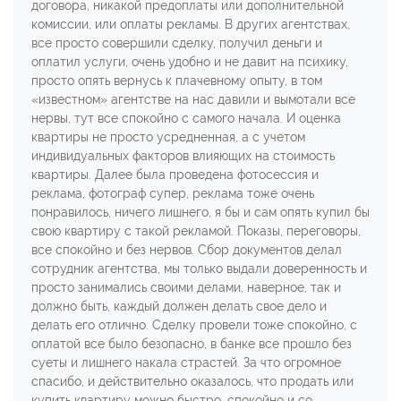
договора, никакой предоплаты или дополнительной
комиссии, или оплаты рекламы. В других агентствах,
все просто совершили сделку, получил деньги и
оплатил услуги, очень удобно и не давит на психику,
просто опять вернусь к плачевному опыту, в том
«известном» агентстве на нас давили и вымотали все
нервы, тут все спокойно с самого начала. И оценка
квартиры не просто усредненная, а с учетом
индивидуальных факторов влияющих на стоимость
квартиры. Далее была проведена фотосессия и
реклама, фотограф супер, реклама тоже очень
понравилось, ничего лишнего, я бы и сам опять купил бы
свою квартиру с такой рекламой. Показы, переговоры,
все спокойно и без нервов. Сбор документов делал
сотрудник агентства, мы только выдали доверенность и
просто занимались своими делами, наверное, так и
должно быть, каждый должен делать свое дело и
делать его отлично. Сделку провели тоже спокойно, с
оплатой все было безопасно, в банке все прошло без
суеты и лишнего накала страстей. За что огромное
спасибо, и действительно оказалось, что продать или
купить квартиру можно быстро, спокойно и со