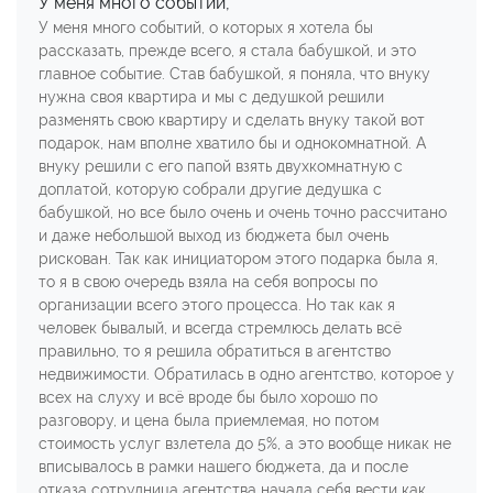
У меня много событий,
У меня много событий, о которых я хотела бы
рассказать, прежде всего, я стала бабушкой, и это
главное событие. Став бабушкой, я поняла, что внуку
нужна своя квартира и мы с дедушкой решили
разменять свою квартиру и сделать внуку такой вот
подарок, нам вполне хватило бы и однокомнатной. А
внуку решили с его папой взять двухкомнатную с
доплатой, которую собрали другие дедушка с
бабушкой, но все было очень и очень точно рассчитано
и даже небольшой выход из бюджета был очень
рискован. Так как инициатором этого подарка была я,
то я в свою очередь взяла на себя вопросы по
организации всего этого процесса. Но так как я
человек бывалый, и всегда стремлюсь делать всё
правильно, то я решила обратиться в агентство
недвижимости. Обратилась в одно агентство, которое у
всех на слуху и всё вроде бы было хорошо по
разговору, и цена была приемлемая, но потом
стоимость услуг взлетела до 5%, а это вообще никак не
вписывалось в рамки нашего бюджета, да и после
отказа сотрудница агентства начала себя вести как