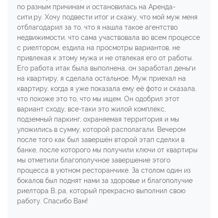
по разным причинам и остановилась на Аренда-
сити.ру. Хочу подвести итог и скажу, что мой муж меня
отблагодарил за то, что я нашла такое агентство
недвижимости, что сама участвовала во всем процессе
с риелтором, ездила на просмотры вариантов, не
привлекая к этому мужа и не отвлекая его от работы.
Его работа итак была выполнена, он заработал деньги
на квартиру, я сделала остальное. Муж приехал на
квартиру, когда я уже показала ему её фото и сказала,
что похоже это то, что мы ищем. Он одобрил этот
вариант сходу, все-таки это жилой комплекс,
подземный паркинг, охраняемая территория и мы
уложились в сумму, которой располагали. Вечером
после того как был завершён второй этап сделки в
банке, после которого мы получили ключи от квартиры
мы отметили благополучное завершение этого
процесса в уютном ресторанчике. За столом один из
бокалов был поднят нами за здоровье и благополучие
риелтора В..ра, который прекрасно выполнил свою
работу. Спасибо Вам!