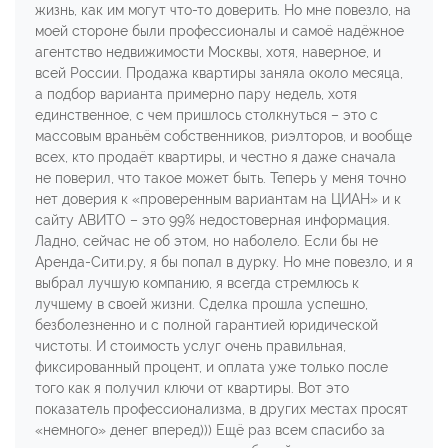
жизнь, как им могут что-то доверить. Но мне повезло, на
моей стороне были профессионалы и самоё надёжное
агентство недвижимости Москвы, хотя, наверное, и
всей России. Продажа квартиры заняла около месяца,
а подбор варианта примерно пару недель, хотя
единственное, с чем пришлось столкнуться – это с
массовым враньём собственников, риэлторов, и вообще
всех, кто продаёт квартиры, и честно я даже сначала
не поверил, что такое может быть. Теперь у меня точно
нет доверия к «проверенным вариантам на ЦИАН» и к
сайту АВИТО – это 99% недостоверная информация.
Ладно, сейчас не об этом, но наболело. Если бы не
Аренда-Сити.ру, я бы попал в дурку. Но мне повезло, и я
выбрал лучшую компанию, я всегда стремлюсь к
лучшему в своей жизни. Сделка прошла успешно,
безболезненно и с полной гарантией юридической
чистоты. И стоимость услуг очень правильная,
фиксированный процент, и оплата уже только после
того как я получил ключи от квартиры. Вот это
показатель профессионализма, в других местах просят
«немного» денег вперед))) Ещё раз всем спасибо за