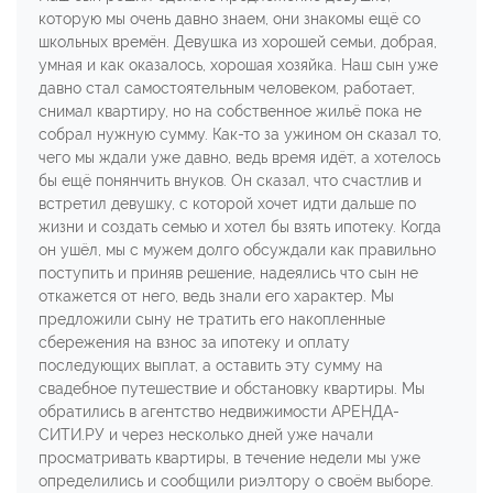
которую мы очень давно знаем, они знакомы ещё со
школьных времён. Девушка из хорошей семьи, добрая,
умная и как оказалось, хорошая хозяйка. Наш сын уже
давно стал самостоятельным человеком, работает,
снимал квартиру, но на собственное жильё пока не
собрал нужную сумму. Как-то за ужином он сказал то,
чего мы ждали уже давно, ведь время идёт, а хотелось
бы ещё понянчить внуков. Он сказал, что счастлив и
встретил девушку, с которой хочет идти дальше по
жизни и создать семью и хотел бы взять ипотеку. Когда
он ушёл, мы с мужем долго обсуждали как правильно
поступить и приняв решение, надеялись что сын не
откажется от него, ведь знали его характер. Мы
предложили сыну не тратить его накопленные
сбережения на взнос за ипотеку и оплату
последующих выплат, а оставить эту сумму на
свадебное путешествие и обстановку квартиры. Мы
обратились в агентство недвижимости АРЕНДА-
СИТИ.РУ и через несколько дней уже начали
просматривать квартиры, в течение недели мы уже
определились и сообщили риэлтору о своём выборе.