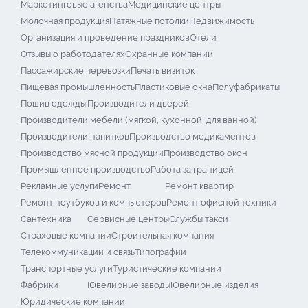
Маркетинговые агенства
Медицинские центры
Молочная продукция
Натяжные потолки
Недвижимость
Организация и проведение праздников
Отели
Отзывы о работодателях
Охранные компании
Пассажирские перевозки
Печать визиток
Пищевая промышленность
Пластиковые окна
Полуфабрикаты
Пошив одежды
Производители дверей
Производители мебели (мягкой, кухонной, для ванной)
Производители напитков
Производство медикаментов
Производство мясной продукции
Производство окон
Промышленное производство
Работа за границей
Рекламные услуги
Ремонт
Ремонт квартир
Ремонт ноутбуков и компьютеров
Ремонт офисной техники
Сантехника
Сервисные центры
Службы такси
Страховые компании
Строительная компания
Телекоммуникации и связь
Типографии
Транспортные услуги
Туристические компании
Фабрики
Ювелирные заводы
Ювелирные изделия
Юридические компании