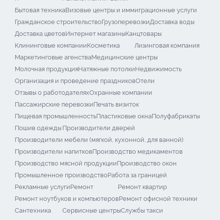
Бытовая техника
Визовые центры и иммиграционные услуги
Гражданское строительство
Грузоперевозки
Доставка воды
Доставка цветов
Интернет магазины
Канцтовары
Клининговые компании
Косметика
Лизинговая компания
Маркетинговые агенства
Медицинские центры
Молочная продукция
Натяжные потолки
Недвижимость
Организация и проведение праздников
Отели
Отзывы о работодателях
Охранные компании
Пассажирские перевозки
Печать визиток
Пищевая промышленность
Пластиковые окна
Полуфабрикаты
Пошив одежды
Производители дверей
Производители мебели (мягкой, кухонной, для ванной)
Производители напитков
Производство медикаментов
Производство мясной продукции
Производство окон
Промышленное производство
Работа за границей
Рекламные услуги
Ремонт
Ремонт квартир
Ремонт ноутбуков и компьютеров
Ремонт офисной техники
Сантехника
Сервисные центры
Службы такси