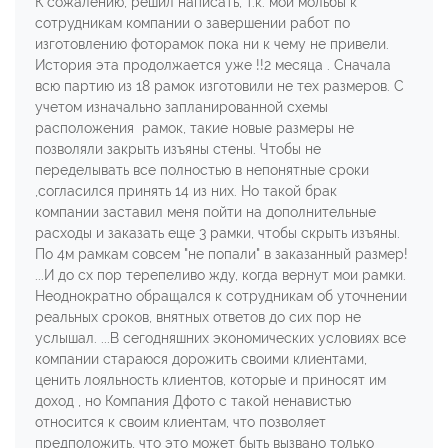
К сожалению, решил написать, т.к. мои мольбы к
сотрудникам компании о завершении работ по
изготовлению фоторамок пока ни к чему не привели.
История эта продолжается уже !!2 месяца . Сначала
всю партию из 18 рамок изготовили не тех размеров. С
учетом изначально запланированной схемы
расположения рамок, такие новые размеры не
позволяли закрыть изъяны стены. Чтобы не
переделывать все полностью в непонятные сроки
,согласился принять 14 из них. Но такой брак
компании заставил меня пойти на дополнительные
расходы и заказать еще 3 рамки, чтобы скрыть изъяны.
По 4м рамкам совсем "не попали" в заказанный размер!
...И до сх пор терепеливо жду, когда вернут мои рамки.
Неоднократно обращался к сотрудникам об уточнении
реальных сроков, внятных ответов до сих пор не
услышал. ...В сегодняшних экономических условиях все
компании стараюся дорожить своими клиентами,
ценить лояльность клиентов, которые и приносят им
доход , но Компания Дфото с такой ненавистью
относится к своим клиентам, что позволяет
предположить, что это может быть вызвано только