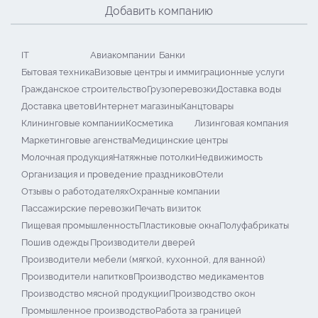
Добавить компанию
IT
Авиакомпании
Банки
Бытовая техника
Визовые центры и иммиграционные услуги
Гражданское строительство
Грузоперевозки
Доставка воды
Доставка цветов
Интернет магазины
Канцтовары
Клининговые компании
Косметика
Лизинговая компания
Маркетинговые агенства
Медицинские центры
Молочная продукция
Натяжные потолки
Недвижимость
Организация и проведение праздников
Отели
Отзывы о работодателях
Охранные компании
Пассажирские перевозки
Печать визиток
Пищевая промышленность
Пластиковые окна
Полуфабрикаты
Пошив одежды
Производители дверей
Производители мебели (мягкой, кухонной, для ванной)
Производители напитков
Производство медикаментов
Производство мясной продукции
Производство окон
Промышленное производство
Работа за границей