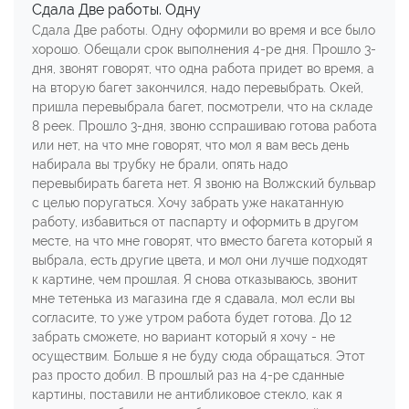
Сдала Две работы. Одну
Сдала Две работы. Одну оформили во время и все было
хорошо. Обещали срок выполнения 4-ре дня. Прошло 3-
дня, звонят говорят, что одна работа придет во время, а
на вторую багет закончился, надо перевыбрать. Окей,
пришла перевыбрала багет, посмотрели, что на складе
8 реек. Прошло 3-дня, звоню сспрашиваю готова работа
или нет, на что мне говорят, что мол я вам весь день
набирала вы трубку не брали, опять надо
перевыбирать багета нет. Я звоню на Волжский бульвар
с целью поругаться. Хочу забрать уже накатанную
работу, избавиться от паспарту и оформить в другом
месте, на что мне говорят, что вместо багета который я
выбрала, есть другие цвета, и мол они лучше подходят
к картине, чем прошлая. Я снова отказываюсь, звонит
мне тетенька из магазина где я сдавала, мол если вы
согласите, то уже утром работа будет готова. До 12
забрать сможете, но вариант который я хочу - не
осуществим. Больше я не буду сюда обращаться. Этот
раз просто добил. В прошлый раз на 4-ре сданные
картины, поставили не антибликовое стекло, как я