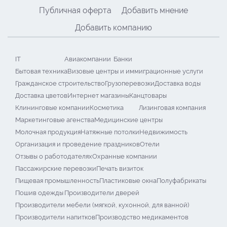
Публичная оферта
Добавить мнение
Добавить компанию
IT
Авиакомпании
Банки
Бытовая техника
Визовые центры и иммиграционные услуги
Гражданское строительство
Грузоперевозки
Доставка воды
Доставка цветов
Интернет магазины
Канцтовары
Клининговые компании
Косметика
Лизинговая компания
Маркетинговые агенства
Медицинские центры
Молочная продукция
Натяжные потолки
Недвижимость
Организация и проведение праздников
Отели
Отзывы о работодателях
Охранные компании
Пассажирские перевозки
Печать визиток
Пищевая промышленность
Пластиковые окна
Полуфабрикаты
Пошив одежды
Производители дверей
Производители мебели (мягкой, кухонной, для ванной)
Производители напитков
Производство медикаментов