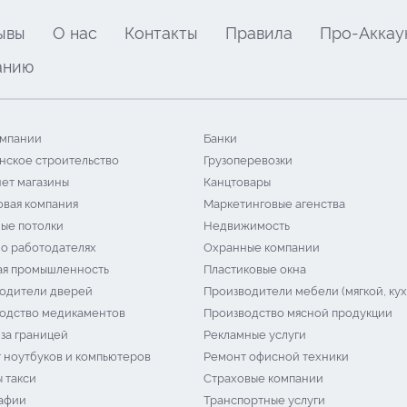
ывы
О нас
Контакты
Правила
Про-Аккау
анию
мпании
Банки
нское строительство
Грузоперевозки
ет магазины
Канцтовары
овая компания
Маркетинговые агенства
ые потолки
Недвижимость
 о работодателях
Охранные компании
я промышленность
Пластиковые окна
одители дверей
Производители мебели (мягкой, кух
одство медикаментов
Производство мясной продукции
 за границей
Рекламные услуги
 ноутбуков и компьютеров
Ремонт офисной техники
 такси
Страховые компании
афии
Транспортные услуги