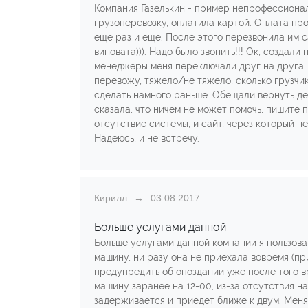
Компания Газелькин - пример непрофессионали
грузоперевозку, оплатила картой. Оплата про
еще раз и еще. После этого перезвонила им с
виновата))). Надо было звонить!!! Ок, создал
менеджеры меня переключали друг на друга. Т
перевожу, тяжело/не тяжело, сколько грузчик
сделать намного раньше. Обещали вернуть день
сказала, что ничем не может помочь, пишите 
отсутствие системы, и сайт, через который не
Надеюсь, и не встречу.
Кирилл
03.08.2017
Больше услугами данной
Больше услугами данной компании я пользоват
машину, ни разу она не приехала вовремя (пр
предупредить об опоздании уже после того вр
машину заранее на 12-00, из-за отсутствия нал
задерживается и приедет ближе к двум. Меня э