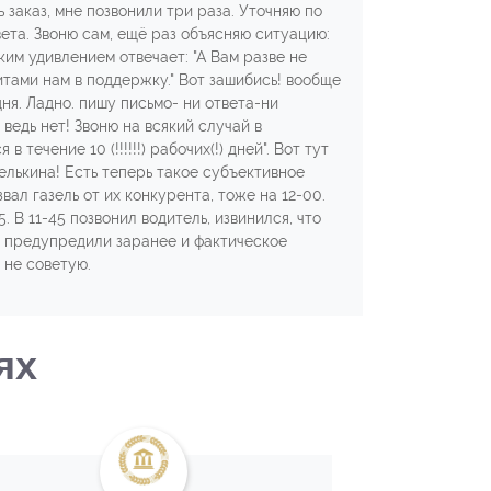
 заказ, мне позвонили три раза. Уточняю по
вета. Звоню сам, ещё раз объясняю ситуацию:
гким удивлением отвечает: "А Вам разве не
итами нам в поддержку." Вот зашибись! вообще
ня. Ладно. пишу письмо- ни ответа-ни
ведь нет! Звоню на всякий случай в
ечение 10 (!!!!!!) рабочих(!) дней". Вот тут
зелькина! Есть теперь такое субъективное
вал газель от их конкурента, тоже на 12-00.
. В 11-45 позвонил водитель, извинился, что
с- предупредили заранее и фактическое
 не советую.
ях