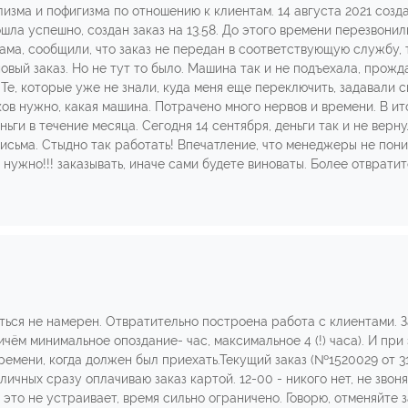
зма и пофигизма по отношению к клиентам. 14 августа 2021 созда
шла успешно, создан заказ на 13.58. До этого времени перезвонил
ама, сообщили, что заказ не передан в соответствующую службу, т
и новый заказ. Но не тут то было. Машина так и не подъехала, прож
е, которые уже не знали, куда меня еще переключить, задавали с
ов нужно, какая машина. Потрачено много нервов и времени. В ито
ги в течение месяца. Сегодня 14 сентября, деньги так и не верну
письма. Стыдно так работать! Впечатление, что менеджеры не пон
 нужно!!! заказывать, иначе сами будете виноваты. Более отврати
ься не намерен. Отвратительно построена работа с клиентами. За
ичём минимальное опоздание- час, максимальное 4 (!) часа). И при
емени, когда должен был приехать.Текущий заказ (№1520029 от 31
ичных сразу оплачиваю заказ картой. 12-00 - никого нет, не звонят.
то не устраивает, время сильно ограничено. Говорю, отменяйте зак