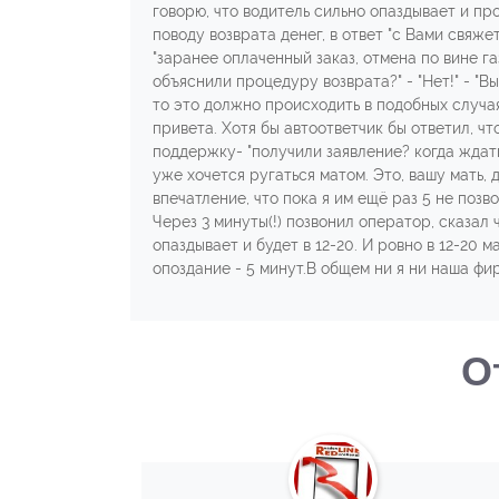
говорю, что водитель сильно опаздывает и про
поводу возврата денег, в ответ "с Вами свяже
"заранее оплаченный заказ, отмена по вине га
объяснили процедуру возврата?" - "Нет!" - "
то это должно происходить в подобных случая
привета. Хотя бы автоответчик бы ответил, ч
поддержку- "получили заявление? когда ждать в
уже хочется ругаться матом. Это, вашу мать, 
впечатление, что пока я им ещё раз 5 не позв
Через 3 минуты(!) позвонил оператор, сказал 
опаздывает и будет в 12-20. И ровно в 12-20
опоздание - 5 минут.В общем ни я ни наша фи
О