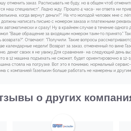
шу отменить заказ. Расписывать не буду, но в общем чтоб отменить
тся наш специалист". Ладно жду. Прошло 4 часа- ни ответа ни при
зелькина, когда вернут деньги?". На что молодой человек мне с лё
Вы должны написать письмо с номером заказа и платежными реквиз
х автоматически и сразу! Ну в крайнем случае в течение одного д
томол "Ваше обращение за входящим номером таим-то принято." Так 
озврата?". Отвечают: "Получили. Такие вопросы рассматриваются в т
две календарные недели! Возврат за заказ, отмененный по вине Га
оню, денег своих я не увижу.Для сравнения- на следующий день выз
что в 12 машина подъехать не сможет, будет ориентировочно в 12-15
 машина стояла на погрузке. Вот это я понимаю, нормальный серви
рма с компанией Газелькин больше работать не намерены и другим
тзывы о других компани