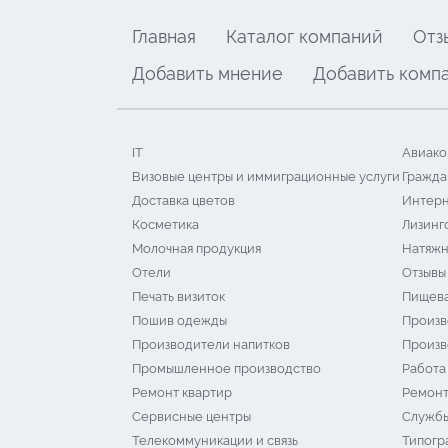
Главная
Каталог компаний
Отз
Добавить мнение
Добавить комп
IT
Авиако
Визовые центры и иммиграционные услуги
Гражда
Доставка цветов
Интерн
Косметика
Лизинг
Молочная продукция
Натяжн
Отели
Отзывы
Печать визиток
Пищева
Пошив одежды
Произв
Производители напитков
Произв
Промышленное производство
Работа
Ремонт квартир
Ремонт
Сервисные центры
Службы
Телекоммуникации и связь
Типогр