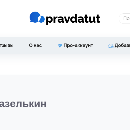
тзывы
О нас
Про-аккаунт
Добав
Газелькин