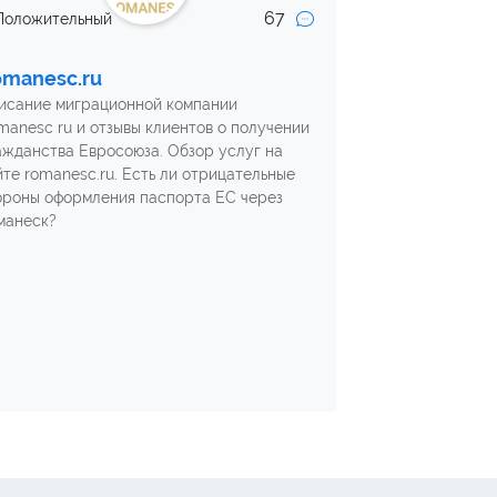
67
Положительный
manesc.ru
исание миграционной компании
manesc ru и отзывы клиентов о получении
ажданства Евросоюза. Обзор услуг на
йте romanesc.ru. Есть ли отрицательные
ороны оформления паспорта ЕС через
манеск?