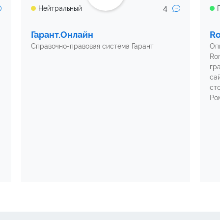
4
Нейтральный
Гарант.Онлайн
Ro
Справочно-правовая система Гарант
Оп
Ro
гр
са
ст
Ро