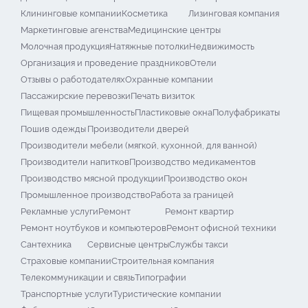
Клининговые компании
Косметика
Лизинговая компания
Маркетинговые агенства
Медицинские центры
Молочная продукция
Натяжные потолки
Недвижимость
Организация и проведение праздников
Отели
Отзывы о работодателях
Охранные компании
Пассажирские перевозки
Печать визиток
Пищевая промышленность
Пластиковые окна
Полуфабрикаты
Пошив одежды
Производители дверей
Производители мебели (мягкой, кухонной, для ванной)
Производители напитков
Производство медикаментов
Производство мясной продукции
Производство окон
Промышленное производство
Работа за границей
Рекламные услуги
Ремонт
Ремонт квартир
Ремонт ноутбуков и компьютеров
Ремонт офисной техники
Сантехника
Сервисные центры
Службы такси
Страховые компании
Строительная компания
Телекоммуникации и связь
Типографии
Транспортные услуги
Туристические компании