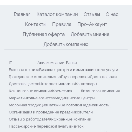
Главная
Каталог компаний
Отзывы
О нас
Контакты
Правила
Про-Аккаунт
Публичная оферта
Добавить мнение
Добавить компанию
IT
Авиакомпании
Банки
Бытовая техника
Визовые центры и иммиграционные услуги
Гражданское строительство
Грузоперевозки
Доставка воды
Доставка цветов
Интернет магазины
Канцтовары
Клининговые компании
Косметика
Лизинговая компания
Маркетинговые агенства
Медицинские центры
Молочная продукция
Натяжные потолки
Недвижимость
Организация и проведение праздников
Отели
Отзывы о работодателях
Охранные компании
Пассажирские перевозки
Печать визиток