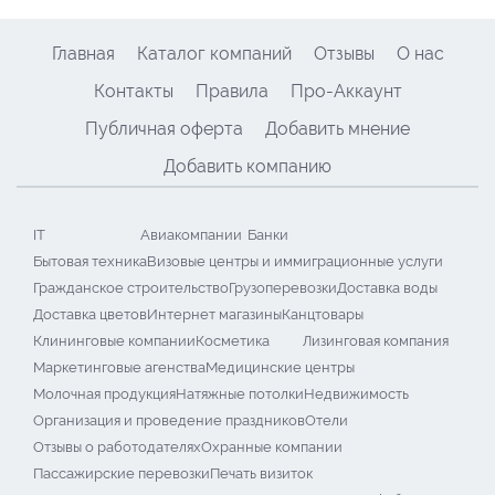
Главная
Каталог компаний
Отзывы
О нас
Контакты
Правила
Про-Аккаунт
Публичная оферта
Добавить мнение
Добавить компанию
IT
Авиакомпании
Банки
Бытовая техника
Визовые центры и иммиграционные услуги
Гражданское строительство
Грузоперевозки
Доставка воды
Доставка цветов
Интернет магазины
Канцтовары
Клининговые компании
Косметика
Лизинговая компания
Маркетинговые агенства
Медицинские центры
Молочная продукция
Натяжные потолки
Недвижимость
Организация и проведение праздников
Отели
Отзывы о работодателях
Охранные компании
Пассажирские перевозки
Печать визиток