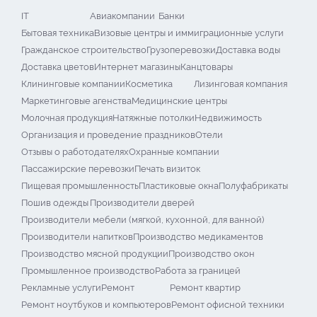
IT
Авиакомпании
Банки
Бытовая техника
Визовые центры и иммиграционные услуги
Гражданское строительство
Грузоперевозки
Доставка воды
Доставка цветов
Интернет магазины
Канцтовары
Клининговые компании
Косметика
Лизинговая компания
Маркетинговые агенства
Медицинские центры
Молочная продукция
Натяжные потолки
Недвижимость
Организация и проведение праздников
Отели
Отзывы о работодателях
Охранные компании
Пассажирские перевозки
Печать визиток
Пищевая промышленность
Пластиковые окна
Полуфабрикаты
Пошив одежды
Производители дверей
Производители мебели (мягкой, кухонной, для ванной)
Производители напитков
Производство медикаментов
Производство мясной продукции
Производство окон
Промышленное производство
Работа за границей
Рекламные услуги
Ремонт
Ремонт квартир
Ремонт ноутбуков и компьютеров
Ремонт офисной техники