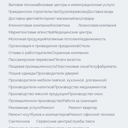
Бытовая техника
Визовые центры и иммиграционные услуги
Гражданское строительство
Грузоперевозки
Доставка воды
Доставка цветов
Интернет магазины
Канцтовары
Клининговые компании
Косметика
Лизинговая компания
Маркетинговые агенства
Медицинские центры
Молочная продукция
Натяжные потолки
Недвижимость
Организация и проведение праздников
Отели
Отзывы о работодателях
Охранные компании
Пассажирские перевозки
Печать визиток
Пищевая промышленность
Пластиковые окна
Полуфабрикаты
Пошив одежды
Производители дверей
Производители мебели (мягкой, кухонной, для ванной)
Производители напитков
Производство медикаментов
Производство мясной продукции
Производство окон
Промышленное производство
Работа за границей
Рекламные услуги
Ремонт
Ремонт квартир
Ремонт ноутбуков и компьютеров
Ремонт офисной техники
Сантехника
Сервисные центры
Службы такси