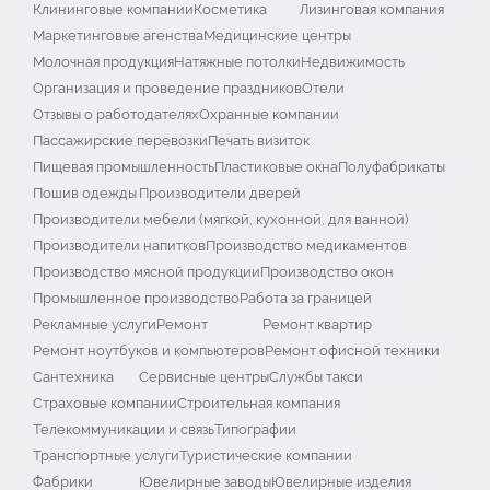
Клининговые компании
Косметика
Лизинговая компания
Маркетинговые агенства
Медицинские центры
Молочная продукция
Натяжные потолки
Недвижимость
Организация и проведение праздников
Отели
Отзывы о работодателях
Охранные компании
Пассажирские перевозки
Печать визиток
Пищевая промышленность
Пластиковые окна
Полуфабрикаты
Пошив одежды
Производители дверей
Производители мебели (мягкой, кухонной, для ванной)
Производители напитков
Производство медикаментов
Производство мясной продукции
Производство окон
Промышленное производство
Работа за границей
Рекламные услуги
Ремонт
Ремонт квартир
Ремонт ноутбуков и компьютеров
Ремонт офисной техники
Сантехника
Сервисные центры
Службы такси
Страховые компании
Строительная компания
Телекоммуникации и связь
Типографии
Транспортные услуги
Туристические компании
Фабрики
Ювелирные заводы
Ювелирные изделия