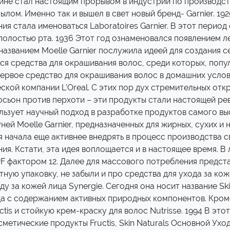
тине стал настоящим прорывом в индустрии по производст
лом. Именно так и вышел в свет новый бренд- Garnier. 192
ия стала именоваться Laboratoires Garnier. В этот перио
и полостью рта. 1936 Этот год ознаменовался появлением
 названием Moelle Garnier послужила идеей для создания 
я средства для окрашивания волос, среди которых, популя
рвое средство для окрашивания волос в домашних условия
кой компании L’Oreal. С этих пор дух стремительных отк
осьон против перхоти – эти продукты стали настоящей ре
ьзует научный подход в разработке продуктов самого выс
ей Moelle Garnier, предназначенных для жирных, сухих и 
я начала еще активнее внедрять в процесс производства 
. Кстати, эта идея воплощается и в настоящее время. В 
F фактором 12. Далее для массового потребления предста
ую упаковку, не забыли и про средства для ухода за кож
ду за кожей лица Synergie. Сегодня она носит название Sk
ца с содержанием активных природных компонентов. Кроме 
tis и стойкую крем-краску для волос Nutrisse. 1994 В это
метические продукты Fructis, Skin Naturals Основной Уход