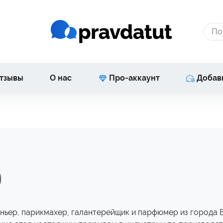
тзывы
О нас
Про-аккаунт
Добав
)
арньер, парикмахер, галантерейщик и парфюмер из города