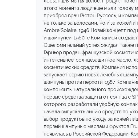
лосьон для мытья волос. Продукт поис
этого момента люди еще мыли голову мы
приобрел врач Гастон Руссель, и компан
не только за волосами, но и за кожей 
Ambre Solaire. 1946 Новый концепт под
и шампуней. 1960-е Компанией создаютс
Ошеломительный успех ожидал также пе
Гарньер продан французской косметичес
интенсивнее: солнцезащитное масло, л
косметических средств. Компания испол
запускает серию новых лечебных шампун
шампунь против перхоти. 1987 Компани
компоненты натурального происхождения
первые средства защиты от солнца с SP
которого разработали удобную компактн
начала выпускать линию средств по ухо
выбор продуктов по уходу за кожей ли
первый шампунь c маслами фруктов Fruc
появилась в Российской Федерации. Кос