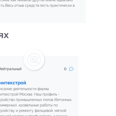
тоник как никакой другой иначе идеально
ть Весь отзыв средств (есть практически в
ях
0
Нейтральный
нитекстрой
исание деятельности фирмы
итекстрой Москва: Наш профиль -
тройство промышленных полов (бетонных,
лимерных), кровельные работы по
тройству и ремонту фальцевой, мягкой