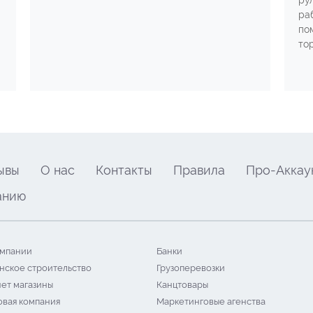
ру
ра
по
то
ывы
О нас
Контакты
Правила
Про-Аккау
анию
мпании
Банки
нское строительство
Грузоперевозки
ет магазины
Канцтовары
овая компания
Маркетинговые агенства