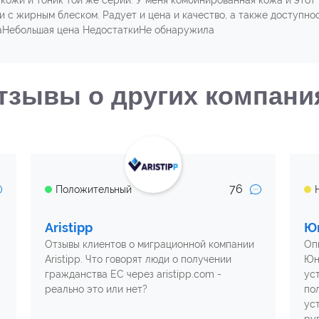
кожи и тоник той же серии. У меня комбинированная кожа и этот 
 и с жирным блеском. Радует и цена и качество, а также доступнос
ваНебольшая цена НедостаткиНе обнаружила
тзывы о других компани
76
Положительный
Aristipp
Ю
Отзывы клиентов о миграционной компании
Оп
Aristipp. Что говорят люди о получении
Юн
гражданства ЕС через aristipp.com -
ус
реально это или нет?
по
ус