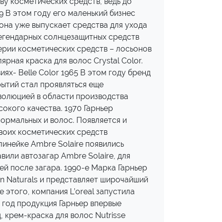
ву косметических средств, ведь до
9 В этом году его маленький бизнес
д она уже выпускает средства для ухода
 легендарных солнцезащитных средств
серии косметических средств – лосьонов
рная краска для волос Crystal Color.
х- Belle Color 1965 В этом году бренд
рытий стал проявляться еще
волюцией в области производства
окого качества. 1970 Гарньер
нормальных и волос. Появляется и
своих косметических средств
линейке Ambre Solaire появились
вили автозагар Ambre Solaire, для
ей после загара. 1990-е Марка Гарньер
in Naturals и представляет широчайший
этого, компания L’oreal запустила
т год продукция Гарньер впервые
, крем-краска для волос Nutrisse