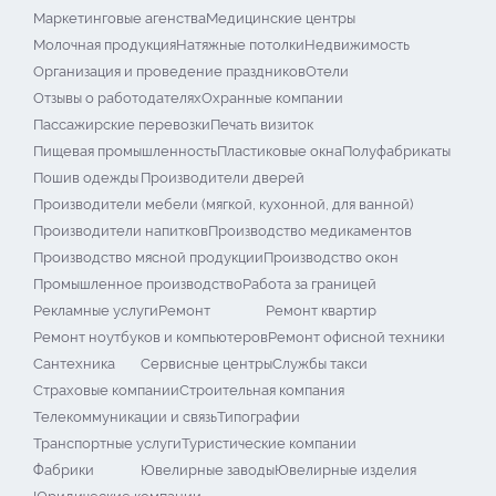
Маркетинговые агенства
Медицинские центры
Молочная продукция
Натяжные потолки
Недвижимость
Организация и проведение праздников
Отели
Отзывы о работодателях
Охранные компании
Пассажирские перевозки
Печать визиток
Пищевая промышленность
Пластиковые окна
Полуфабрикаты
Пошив одежды
Производители дверей
Производители мебели (мягкой, кухонной, для ванной)
Производители напитков
Производство медикаментов
Производство мясной продукции
Производство окон
Промышленное производство
Работа за границей
Рекламные услуги
Ремонт
Ремонт квартир
Ремонт ноутбуков и компьютеров
Ремонт офисной техники
Сантехника
Сервисные центры
Службы такси
Страховые компании
Строительная компания
Телекоммуникации и связь
Типографии
Транспортные услуги
Туристические компании
Фабрики
Ювелирные заводы
Ювелирные изделия