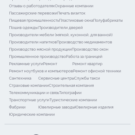
Отзывы о работодателях
Охранные компании
Пассажирские перевозки
Печать визиток
Пищевая промышленность
Пластиковые окна
Полуфабрикаты
Пошив одежды
Производители дверей
Производители мебели (мягкой, кухонной, для ванной)
Производители напитков
Производство медикаментов
Производство мясной продукции
Производство окон
Промышленное производство
Работа за границей
Рекламные услуги
Ремонт
Ремонт квартир
Ремонт ноутбуков и компьютеров
Ремонт офисной техники
Сантехника
Сервисные центры
Службы такси
Страховые компании
Строительная компания
Телекоммуникации и связь
Типографии
Транспортные услуги
Туристические компании
Фабрики
Ювелирные заводы
Ювелирные изделия
Юридические компании