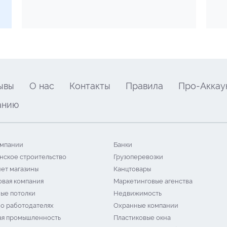
ывы
О нас
Контакты
Правила
Про-Аккау
анию
мпании
Банки
нское строительство
Грузоперевозки
ет магазины
Канцтовары
овая компания
Маркетинговые агенства
ые потолки
Недвижимость
 о работодателях
Охранные компании
я промышленность
Пластиковые окна