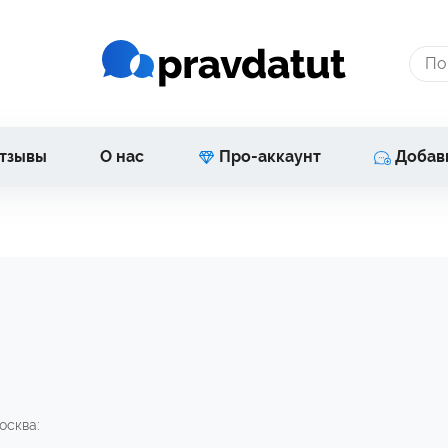
тзывы
О нас
Про-аккаунт
Добав
осква: