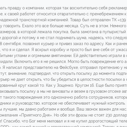
ать правду о компании, которая так восхитительно себя рекламир
ле, к своей работет относится отвратительно с пренебрежением 
надежной транспортной компанией. Товар был отправлен ТК «139
 говорить. Ехало это все больше месяца. Суть не в этом. Немного
размеров, в которой лежала покупка, была замотана в пупыристый
е дорогой и потому я не стал поднимать шума, надеясь, что следу
 сентября, позвонил курьер и привез заказ по адресу. Как и ране
что я и сделал. Я вскрыл коробку и просто был вне себя от ужас
сбитыми углами и огрмными вмятинами. Ей действительно играли в
кидали. Включить его я не решился. Могло быть повреждение его а
то. Я написал представителю на Фейсбуке, отправил претензию у н
. И тут, внимание, подтвердил, что открыть посылку до момента 
ьер не дает открыть, что бы убедиться в целостности посылки а 
дованный круг какой то. Как у Зощенко. Кругом 16. Еще было прият
ковывать посылку а мы не виноваты и везем в грузовом отсеке авт
 такого повреждения это однозначно работа сотрудников, котор
удники и руководство, которое не обеспечивает нужный контроль
Мы лучшие, мы давно работаем и вообще, Ваш звонок важен для нас
пожелания «Приятного Дня». Но обе эти фразы не стоят 230 доллар
е! Спасибо, что Бог меня миловал и я не купил дорогостоящий тел