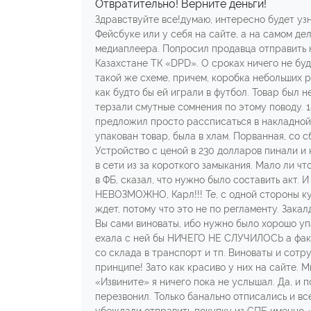
Отвратительно! Верните деньги!
Здравствуйте все!думаю, интересно будет узн
Фейсбуке или у себя на сайте, а на самом де
медиаплеера. Попросил продавца отправить 
Казахстане ТК «DPD». О сроках ничего не буду
такой же схеме, причем, коробка небольших 
как будто бы ей играли в футбол. Товар был н
терзали смутные сомнения по этому поводу. 18
предложил просто рассписаться в накладной, 
упакован товар, была в хлам. Порванная, со 
Устройство с ценой в 230 долларов пинали и 
в сети из за короткого замыкания. Мало ли ч
в ФБ, сказал, что нужно было составить акт
НЕВОЗМОЖНО, Карл!!! Те, с одной стороны кур
ждет, потому что это не по регламенту. Закал
Вы сами виноваты, ибо нужно было хорошо упа
ехала с ней бы НИЧЕГО НЕ СЛУЧИЛОСЬ а факт
со склада в транспорт и тп. Виноваты и сотр
принципе! Зато как красиво у них на сайте. 
«Извините» я ничего пока не услышал. Да, и 
перезвонил. Только банально отписались и вс