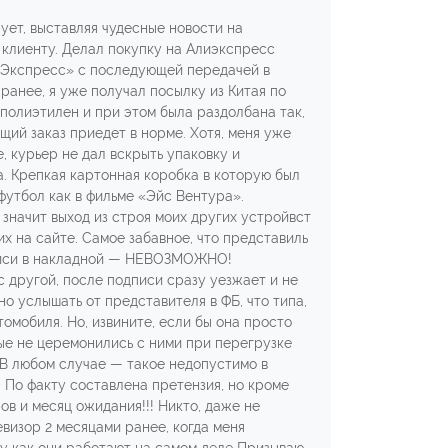
ует, выставляя чудесные новости на
к клиенту. Делал покупку на Алиэкспресс
 Экспресс» с последующей передачей в
 ранее, я уже получал посылку из Китая по
 полиэтилен и при этом была раздолбана так,
ющий заказ приедет в норме. Хотя, меня уже
е, курьер не дал вскрыть упаковку и
а. Крепкая картонная коробка в которую был
 футбол как в фильме «Эйс Вентура».
 значит выход из строя моих других устройвст
их на сайте. Самое забавное, что представиль
подписи в накладной — НЕВОЗМОЖНО!
с другой, после подписи сразу уезжает и не
но услышать от представителя в ФБ, что типа,
омобиля. Но, извините, если бы она просто
ые не церемонились с ними при перегрузке
. В любом случае — такое недопустимо в
. По факту составлена претензия, но кроме
ов и месяц ожидания!!! Никто, даже не
евизор 2 месяцами ранее, когда меня