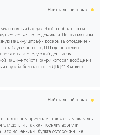
Нейтральный отзыв:
ейчас полный бардак. Чтобы собрать свои
ждут, естественно не довольны. По пол машины
рязную машину штраф - косарь, за опоздание -
 на каблуке, попал в ДТП где повредил
осле этого на следующий день меня
ской машине тойота камри которая вообще ни
няя служба безопасности ДПД?? Взятки в
Нейтральный отзыв:
по некоторым причинам , так как там оказался
нули деньги , так как посылку вернули
е , это мошенники , будьте осторожны , не