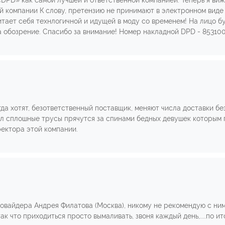
DPD» как самой лучшей и ответственной компанией. Теперь я ви
й компании К слову, претензию не принимают в электронном виде 
читает себя технлогичной и идущей в моду со временем! На лицо 
 обозрение. Спасибо за внимание! Номер накладной DPD - 853100
да хотят, безответственный поставщик, меняют числа доставки бе
 сплошные трусы прячутся за спинами бедных девушек которым 
ректора этой компании.
овайдера Андрея Филатова (Москва), никому не рекомендую с ним 
к что приходиться просто вымаливать, звоня каждый день,....по и