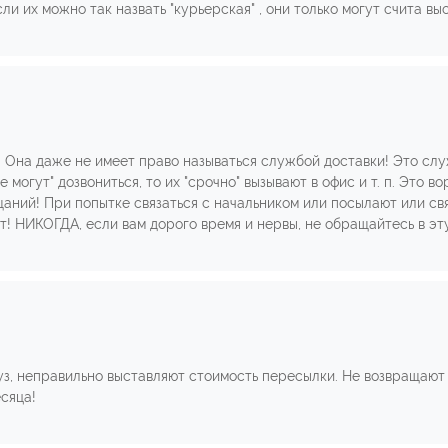
ли их можно так назвать "курьерская" , они только могут счита в
! Она даже не имеет право называться службой доставки! Это сл
е могут" дозвониться, то их "срочно" вызывают в офис и т. п. Это во
аний! При попытке связаться с начальником или посылают или свя
т! НИКОГДА, если вам дорого время и нервы, не обращайтесь в эту
уз, неправильно выставляют стоимость пересылки. Не возвращают
сяца!