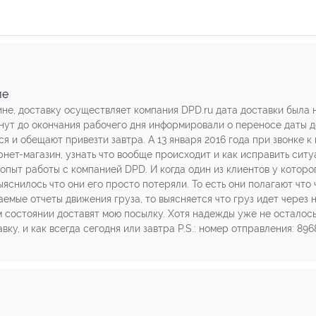
ле
не, доставку осуществляет компания DPD.ru дата доставки была н
 минут до окончания рабочего дня информировали о переносе даты
я и обещают привезти завтра. А 13 января 2016 года при звонке к н
рнет-магазин, узнать что вообще происходит и как исправить сит
 опыт работы с компанией DPD. И когда один из клиентов у котор
ыяснилось что они его просто потеряли. То есть они полагают что ч
аемые отчеты движения груза, то выясняется что груз идет через
м состоянии доставят мою посылку. Хотя надежды уже не осталось
вку, и как всегда сегодня или завтра P.S.: номер отправления: 89