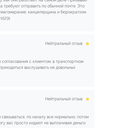
жу как они работают на самом деле Призываю
а требуют отправить по обычной почте. Это
бумагомарание, канцелярщина и бюрократизм.
15231
Нейтральный отзыв:
з согласования с клиентом, в транспортном
приходиться выслушивать не довольных
Нейтральный отзыв:
связываться, по началу все нормально, потом
тогу вас просто кидают не выплачивая деньги