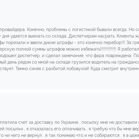
провайдера. Конечно, проблемы с логистикой бывали всегда. Но с
у дня удается выехать со склада. Диспетчерам насрать. Клиенты 
рифы порезали и ввели дикие штрафы - это конечно перебор!!! За г
рскую полной суммы штрафов можно избежать!!!!!!!!!!!!! Я работал
 подошел диспетчер, и сделал замечание, что фара повреждена. П
амый день рядом со мной на складе грузился водитель на граждан
твует. Темно синяя с разбитой лобовухой! Куда смотрит внутрен
платила счет за доставку по Украине , посылку мне не доставили 
 посылки , я отказалась его оплачивать , я требую что бы мне вер
 ни чего не вернул , я так понимаю что и не собираются , я в шок